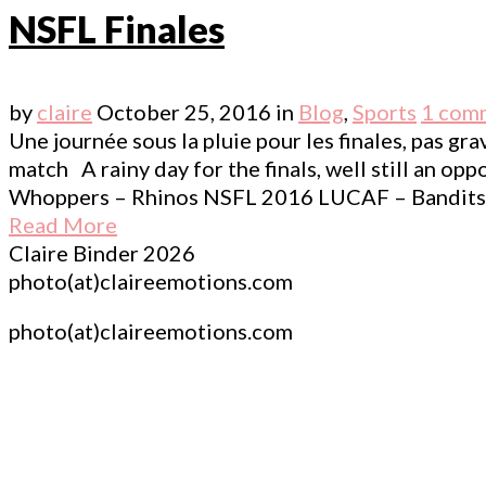
NSFL Finales
by
claire
October 25, 2016
in
Blog
,
Sports
1 com
Une journée sous la pluie pour les finales, pas g
match A rainy day for the finals, well still an op
Whoppers – Rhinos NSFL 2016 LUCAF – 
Read More
Claire Binder 2026
photo(at)claireemotions.com
photo(at)claireemotions.com